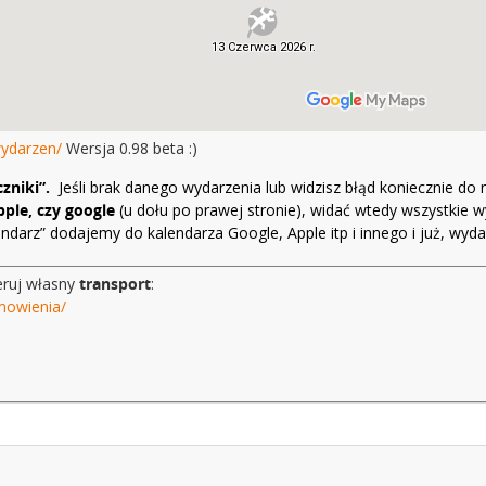
wydarzen/
Wersja 0.98 beta :)
czniki”.
Jeśli brak danego wydarzenia lub widzisz błąd koniecznie do
ple, czy google
(u dołu po prawej stronie), widać wtedy wszystkie w
lendarz” dodajemy do kalendarza Google, Apple itp i innego i już, w
eruj własny
transport
:
mowienia/