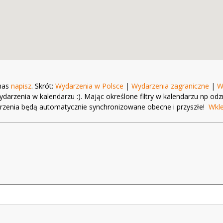
 nas
napisz
. Skrót:
Wydarzenia w Polsce
|
Wydarzenia zagraniczne
|
W
ydarzenia w kalendarzu :). Mając określone filtry w kalendarzu np od
ydarzenia będą automatycznie synchronizowane obecne i przyszłe!
Wkl