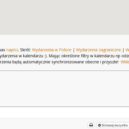
 nas
napisz
. Skrót:
Wydarzenia w Polsce
|
Wydarzenia zagraniczne
|
W
ydarzenia w kalendarzu :). Mając określone filtry w kalendarzu np od
ydarzenia będą automatycznie synchronizowane obecne i przyszłe!
Wkl
Schowaj wszystko