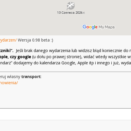
wydarzen/
Wersja 0.98 beta :)
czniki”.
Jeśli brak danego wydarzenia lub widzisz błąd koniecznie do
ple, czy google
(u dołu po prawej stronie), widać wtedy wszystkie w
lendarz” dodajemy do kalendarza Google, Apple itp i innego i już, w
eruj własny
transport
:
mowienia/