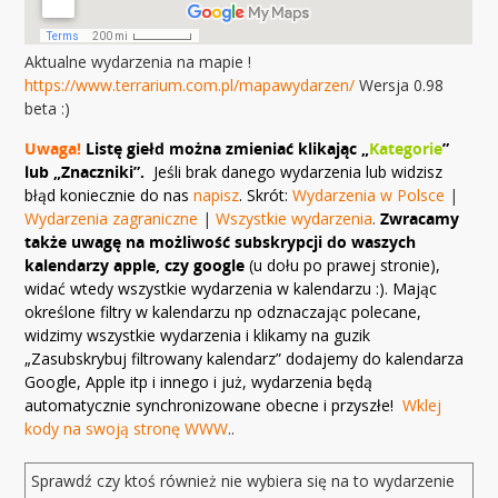
Aktualne wydarzenia na mapie !
https://www.terrarium.com.pl/mapawydarzen/
Wersja 0.98
beta :)
Uwaga!
Listę giełd można zmieniać klikając „
Kategorie
”
lub „Znaczniki”.
Jeśli brak danego wydarzenia lub widzisz
błąd koniecznie do nas
napisz
. Skrót:
Wydarzenia w Polsce
|
Wydarzenia zagraniczne
|
Wszystkie wydarzenia
.
Zwracamy
także uwagę na możliwość subskrypcji do waszych
kalendarzy apple, czy google
(u dołu po prawej stronie),
widać wtedy wszystkie wydarzenia w kalendarzu :). Mając
określone filtry w kalendarzu np odznaczając polecane,
widzimy wszystkie wydarzenia i klikamy na guzik
„Zasubskrybuj filtrowany kalendarz” dodajemy do kalendarza
Google, Apple itp i innego i już, wydarzenia będą
automatycznie synchronizowane obecne i przyszłe!
Wklej
kody na swoją stronę WWW
..
Sprawdź czy ktoś również nie wybiera się na to wydarzenie