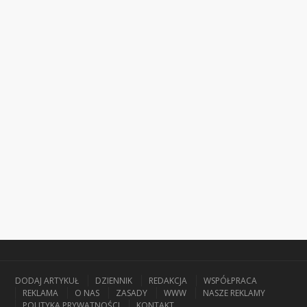
DODAJ ARTYKUŁ
DZIENNIK
REDAKCJA
WSPÓŁPRACA
REKLAMA
O NAS
ZASADY
WWW
NASZE REKLAMY
POLITYKA PRYWATNOŚCI
KONTAKT