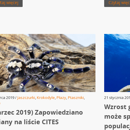
taj więcej
Czytaj więc
rca 2019 /
Jaszczurki
,
Krokodyle
,
Płazy
,
Ptaszniki
,
21 stycznia 20
e
Wzrost 
rzec 2019) Zapowiedziano
może s
any na liście CITES
populacj