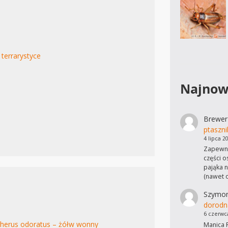
 terrarystyce
Najnow
Brewer
ptaszni
4 lipca 2
Zapewne
części o
pająka n
(nawet 
Szymo
dorodn
6 czerwc
therus odoratus – żółw wonny
Manica R