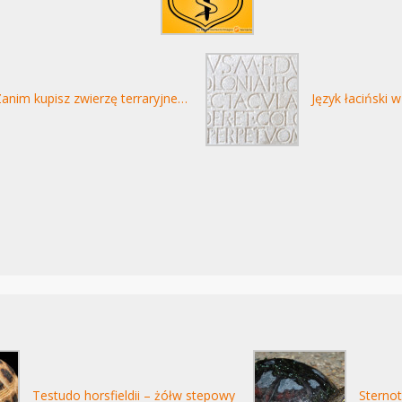
anim kupisz zwierzę terraryjne…
Język łaciński w
Testudo horsfieldii – żółw stepowy
Sterno