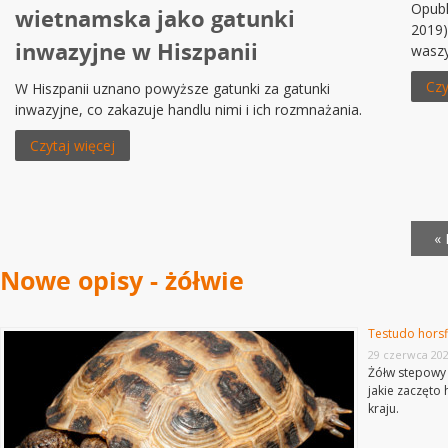
Opubl
wietnamska jako gatunki
2019)
inwazyjne w Hiszpanii
waszy
Czy
W Hiszpanii uznano powyższe gatunki za gatunki
inwazyjne, co zakazuje handlu nimi i ich rozmnażania.
Czytaj więcej
« 
Nowe opisy - żółwie
Testudo horsf
29 czerwca 20
Żółw stepowy 
jakie zaczęto
kraju.