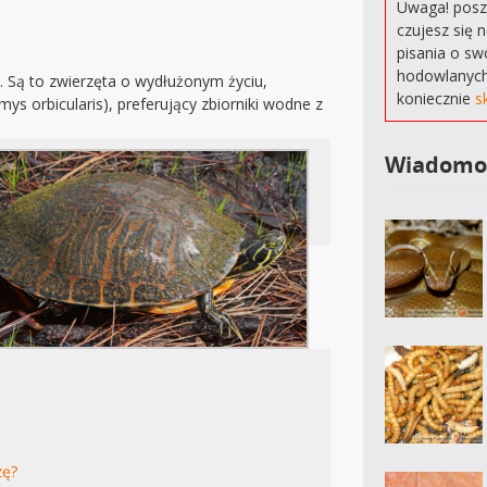
Uwaga! poszu
czujesz się 
pisania o sw
hodowlanych
. Są to zwierzęta o wydłużonym życiu,
koniecznie
s
ys orbicularis), preferujący zbiorniki wodne z
Wiadomo
zę?