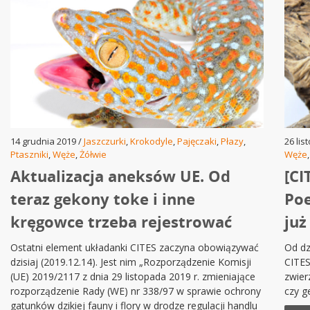
14 grudnia 2019 /
Jaszczurki
,
Krokodyle
,
Pajęczaki
,
Płazy
,
26 lis
Ptaszniki
,
Węże
,
Żółwie
Węże
Aktualizacja aneksów UE. Od
[CI
teraz gekony toke i inne
Poe
kręgowce trzeba rejestrować
już
Ostatni element układanki CITES zaczyna obowiązywać
Od dz
dzisiaj (2019.12.14). Jest nim „Rozporządzenie Komisji
CITES
(UE) 2019/2117 z dnia 29 listopada 2019 r. zmieniające
zwier
rozporządzenie Rady (WE) nr 338/97 w sprawie ochrony
czy g
gatunków dzikiej fauny i flory w drodze regulacji handlu