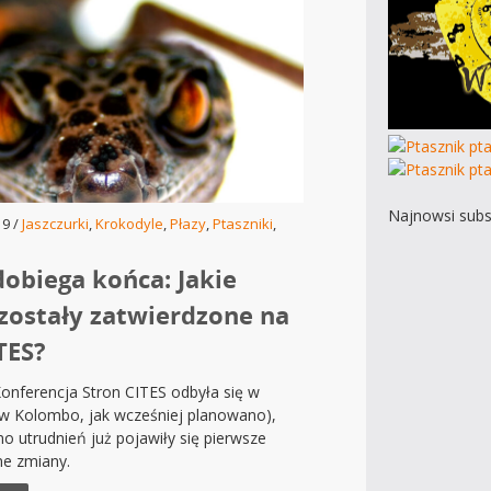
Najnowsi subs
19 /
Jaszczurki
,
Krokodyle
,
Płazy
,
Ptaszniki
,
dobiega końca: Jakie
zostały zatwierdzone na
ITES?
onferencja Stron CITES odbyła się w
 w Kolombo, jak wcześniej planowano),
 utrudnień już pojawiły się pierwsze
e zmiany.