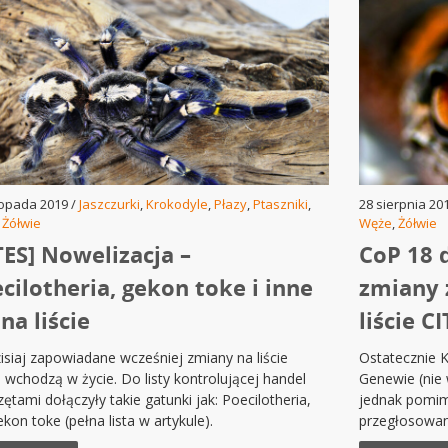
topada 2019 /
Jaszczurki
,
Krokodyle
,
Płazy
,
Ptaszniki
,
28 sierpnia 20
,
Żółwie
Węże
,
Żółwie
TES] Nowelizacja –
CoP 18 
cilotheria, gekon toke i inne
zmiany 
 na liście
liście C
isiaj zapowiadane wcześniej zmiany na liście
Ostatecznie K
 wchodzą w życie. Do listy kontrolującej handel
Genewie (nie
zętami dołączyły takie gatunki jak: Poecilotheria,
jednak pomimo
ekon toke (pełna lista w artykule).
przegłosowan