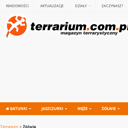
WIADOMOŚCI
AKTUALIZACJE
DZIAŁY
ZACZYNASZ?
GATUNKI
JASZCZURKI
WĘŻE
ŻÓŁWIE
Terrarium
>
Żółwie