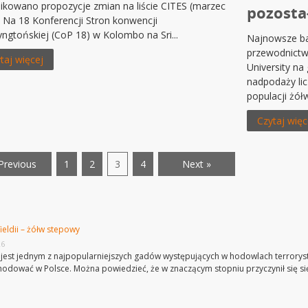
ikowano propozycje zmian na liście CITES (marzec
pozosta
 Na 18 Konferencji Stron konwencji
ngtońskiej (CoP 18) w Kolombo na Sri...
Najnowsze ba
przewodnictw
taj więcej
University na
nadpodaży li
populacji żółw
Czytaj więc
Previous
1
2
3
4
Next »
ieldii – żółw stepowy
26
jest jednym z najpopularniejszych gadów występujących w hodowlach terroryst
 hodować w Polsce. Można powiedzieć, że w znaczącym stopniu przyczynił się się