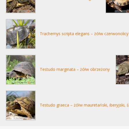
Trachemys scripta elegans – żółw czerwonolicy
Testudo marginata – żółw obrzeżony
Testudo graeca – żółw mauretański, iberyjski,