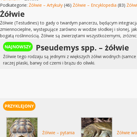
Podkategorie:
Żółwie – Artykuły
(46)
Żółwie – Encyklopedia
(83)
Żółwi
Żółwie
Żółwie (Testudines) to gady o twardym pancerzu, będącym integracją 
zmiennocieplne, występujące zarówno w wodzie słodkiej i słonej, jak 
bogatą roślinnością. Żółwie są zwierzętami wszystkożernymi, zróżni
Pseudemys spp. – żółwie
Żółwie tego rodzaju są jednymi z większych żółwi wodnych (samce 
raczej płaski, barwy od czerni i brązu do oliwki.
Żółwie – pytania
Żółwie wo