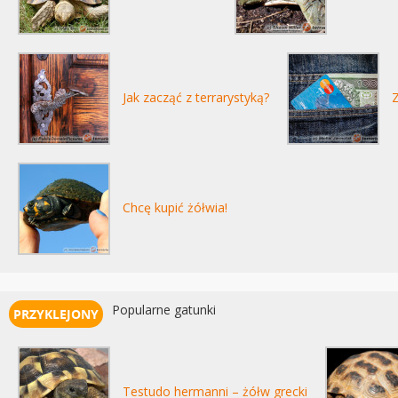
Jak zacząć z terrarystyką?
Z
Chcę kupić żółwia!
Popularne gatunki
Testudo hermanni – żółw grecki