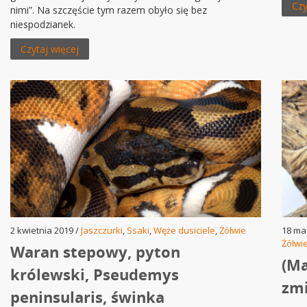
Czy
nimi”. Na szczęście tym razem obyło się bez
niespodzianek.
Czytaj więcej
2 kwietnia 2019 /
Jaszczurki
,
Ssaki
,
Węże dusiciele
,
Żółwie
18 ma
Żółwi
Waran stepowy, pyton
(Ma
królewski, Pseudemys
zmi
peninsularis, świnka