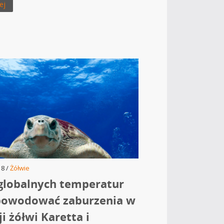
ej
18 /
Żółwie
globalnych temperatur
powodować zaburzenia w
i żółwi Karetta i