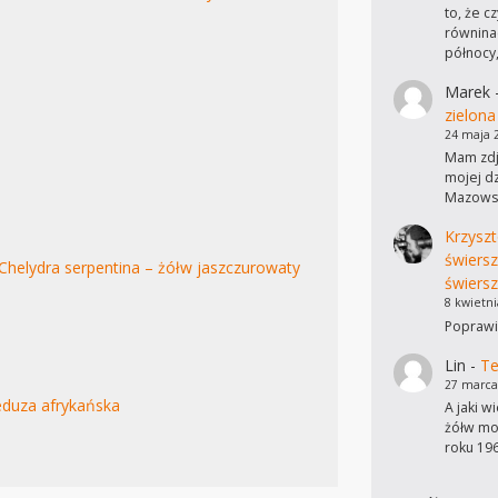
to, że c
równinac
północy
Marek
zielona
24 maja 
Mam zdję
mojej dz
Mazowsz
Krzyszt
świers
Chelydra serpentina – żółw jaszczurowaty
świersz
8 kwietni
Poprawi
Lin
-
Te
27 marca
duza afrykańska
A jaki w
żółw mo
roku 19