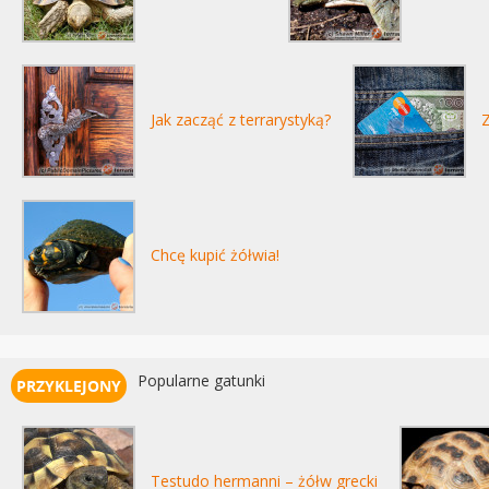
Jak zacząć z terrarystyką?
Z
Chcę kupić żółwia!
Popularne gatunki
Testudo hermanni – żółw grecki