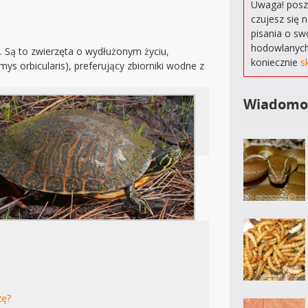
Uwaga! poszu
czujesz się 
pisania o sw
hodowlanych
. Są to zwierzęta o wydłużonym życiu,
koniecznie
s
ys orbicularis), preferujący zbiorniki wodne z
Wiadomo
zę?