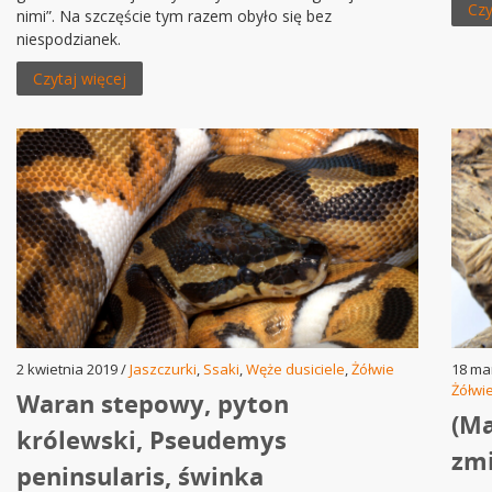
Czy
nimi”. Na szczęście tym razem obyło się bez
niespodzianek.
Czytaj więcej
2 kwietnia 2019 /
Jaszczurki
,
Ssaki
,
Węże dusiciele
,
Żółwie
18 ma
Żółwi
Waran stepowy, pyton
(Ma
królewski, Pseudemys
zmi
peninsularis, świnka