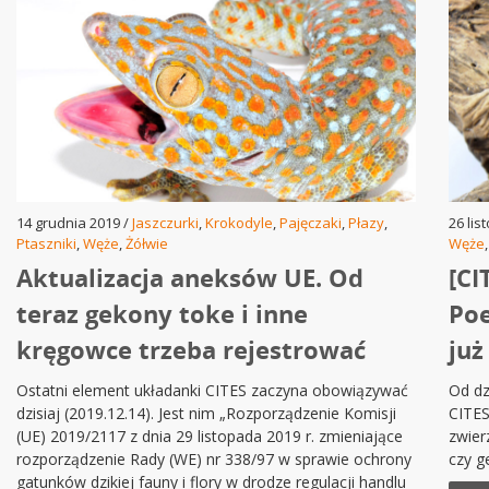
14 grudnia 2019 /
Jaszczurki
,
Krokodyle
,
Pajęczaki
,
Płazy
,
26 lis
Ptaszniki
,
Węże
,
Żółwie
Węże
Aktualizacja aneksów UE. Od
[CI
teraz gekony toke i inne
Poe
kręgowce trzeba rejestrować
już
Ostatni element układanki CITES zaczyna obowiązywać
Od dz
dzisiaj (2019.12.14). Jest nim „Rozporządzenie Komisji
CITES
(UE) 2019/2117 z dnia 29 listopada 2019 r. zmieniające
zwier
rozporządzenie Rady (WE) nr 338/97 w sprawie ochrony
czy g
gatunków dzikiej fauny i flory w drodze regulacji handlu