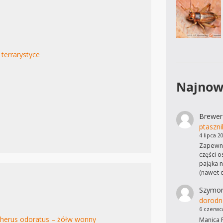
 terrarystyce
Najnow
Brewer
ptaszni
4 lipca 2
Zapewne
części o
pająka n
(nawet 
Szymo
dorodn
6 czerwc
therus odoratus – żółw wonny
Manica R