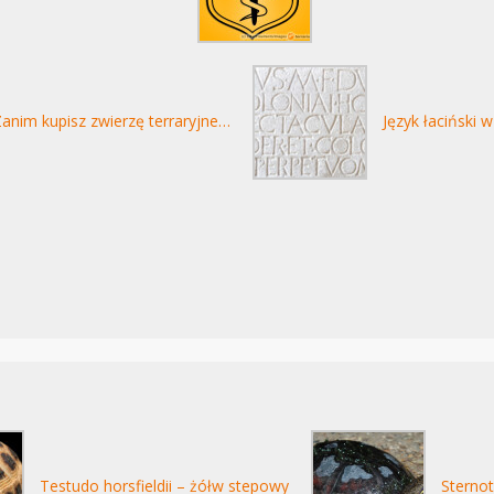
anim kupisz zwierzę terraryjne…
Język łaciński w
Testudo horsfieldii – żółw stepowy
Sterno