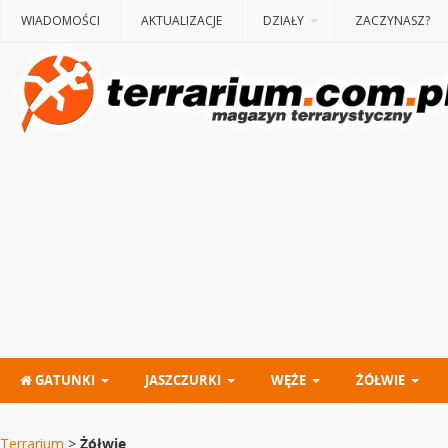
WIADOMOŚCI
AKTUALIZACJE
DZIAŁY
ZACZYNASZ?
GATUNKI
JASZCZURKI
WĘŻE
ŻÓŁWIE
Terrarium
>
Żółwie