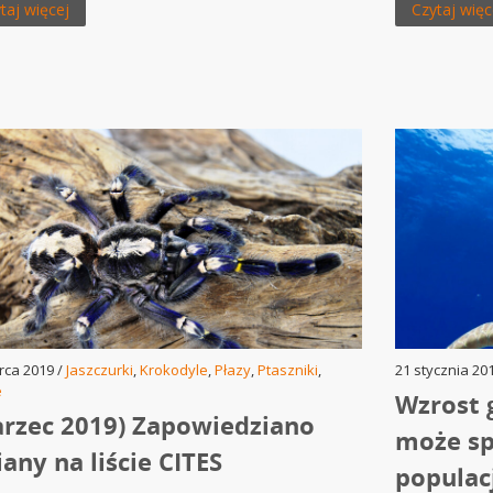
taj więcej
Czytaj więc
rca 2019 /
Jaszczurki
,
Krokodyle
,
Płazy
,
Ptaszniki
,
21 stycznia 20
e
Wzrost 
rzec 2019) Zapowiedziano
może s
any na liście CITES
populacj