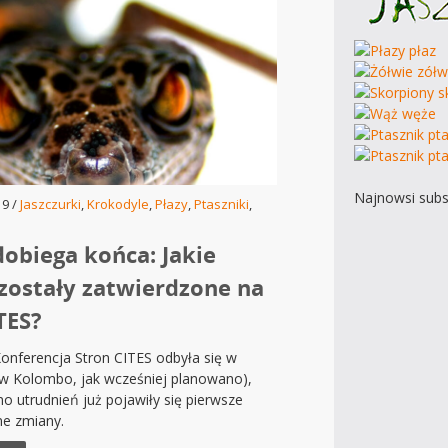
Najnowsi subs
19 /
Jaszczurki
,
Krokodyle
,
Płazy
,
Ptaszniki
,
dobiega końca: Jakie
zostały zatwierdzone na
ITES?
onferencja Stron CITES odbyła się w
 w Kolombo, jak wcześniej planowano),
 utrudnień już pojawiły się pierwsze
e zmiany.