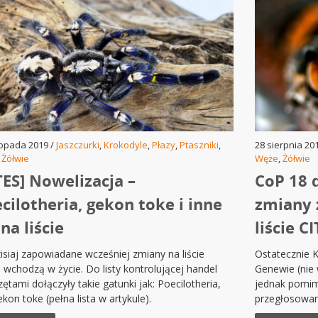
topada 2019 /
Jaszczurki
,
Krokodyle
,
Płazy
,
Ptaszniki
,
28 sierpnia 20
,
Żółwie
Węże
,
Żółwie
TES] Nowelizacja –
CoP 18 
cilotheria, gekon toke i inne
zmiany 
 na liście
liście C
isiaj zapowiadane wcześniej zmiany na liście
Ostatecznie K
 wchodzą w życie. Do listy kontrolującej handel
Genewie (nie
zętami dołączyły takie gatunki jak: Poecilotheria,
jednak pomimo
ekon toke (pełna lista w artykule).
przegłosowan