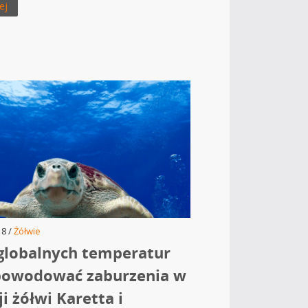
ej
18 /
Żółwie
globalnych temperatur
powodować zaburzenia w
i żółwi Karetta i