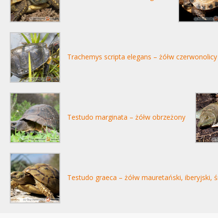
Trachemys scripta elegans – żółw czerwonolicy
Testudo marginata – żółw obrzeżony
Testudo graeca – żółw mauretański, iberyjski,