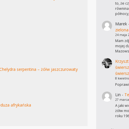
to, że c
równinac
północy
Marek
zielona
24 maja 
Mam zdję
mojej dz
Mazowsz
Krzyszt
świers
Chelydra serpentina – żółw jaszczurowaty
świersz
8 kwietni
Poprawi
Lin
-
Te
27 marca
duza afrykańska
A jaki w
żółw mo
roku 19