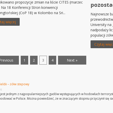
ikowano propozycje zmian na liście CITES (marzec
pozosta
 Na 18 Konferencji Stron konwencji
ngtońskiej (CoP 18) w Kolombo na Sri...
Najnowsze ba
przewodnictw
taj więcej
University na
nadpodaży li
populacji żółw
Czytaj więc
Previous
1
2
3
4
Next »
ieldii – żółw stepowy
26
jest jednym z najpopularniejszych gadów występujących w hodowlach terroryst
 hodować w Polsce. Można powiedzieć, że w znaczącym stopniu przyczynił się się