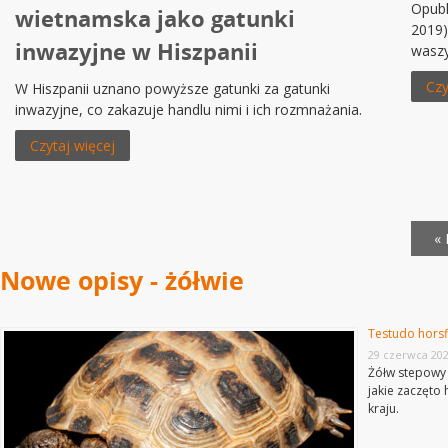
Opubl
wietnamska jako gatunki
2019)
inwazyjne w Hiszpanii
waszy
Czy
W Hiszpanii uznano powyższe gatunki za gatunki
inwazyjne, co zakazuje handlu nimi i ich rozmnażania.
Czytaj więcej
« 
Nowe opisy - żółwie
Testudo horsf
29 czerwca 20
Żółw stepowy 
jakie zaczęto
kraju.