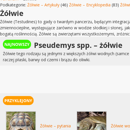
Podkategorie:
Żółwie – Artykuły
(46)
Żółwie – Encyklopedia
(83)
Żółwi
Żółwie
Żółwie (Testudines) to gady o twardym pancerzu, będącym integracją 
zmiennocieplne, występujące zarówno w wodzie słodkiej i słonej, jak 
bogatą roślinnością. Żółwie są zwierzętami wszystkożernymi, zróżni
Pseudemys spp. – żółwie
Żółwie tego rodzaju są jednymi z większych żółwi wodnych (samce 
raczej płaski, barwy od czerni i brązu do oliwki.
Żółwie – pytania
Żółwie wo