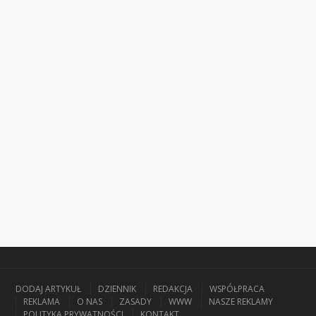
DODAJ ARTYKUŁ
DZIENNIK
REDAKCJA
WSPÓŁPRACA
REKLAMA
O NAS
ZASADY
WWW
NASZE REKLAMY
POLITYKA PRYWATNOŚCI
KONTAKT