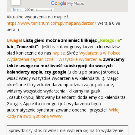
Aktualne wydarzenia na mapie !
https://www.terrarium.com.pl/mapawydarzen/
Wersja 0.98
beta :)
Uwaga!
Listę giełd można zmieniać klikając „
Kategorie
”
lub „Znaczniki”.
Jeśli brak danego wydarzenia lub widzisz
błąd koniecznie do nas
napisz
. Skrót:
Wydarzenia w Polsce
|
Wydarzenia zagraniczne
|
Wszystkie wydarzenia
.
Zwracamy
także uwagę na możliwość subskrypcji do waszych
kalendarzy apple, czy google
(u dołu po prawej stronie),
widać wtedy wszystkie wydarzenia w kalendarzu :). Mając
określone filtry w kalendarzu np odznaczając polecane,
widzimy wszystkie wydarzenia i klikamy na guzik
„Zasubskrybuj filtrowany kalendarz” dodajemy do kalendarza
Google, Apple itp i innego i już, wydarzenia będą
automatycznie synchronizowane obecne i przyszłe!
Wklej
kody na swoją stronę WWW
..
Sprawdź czy ktoś również nie wybiera się na to wydarzenie