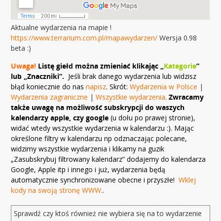
Aktualne wydarzenia na mapie !
https://www.terrarium.com.pl/mapawydarzen/
Wersja 0.98
beta :)
Uwaga!
Listę giełd można zmieniać klikając „
Kategorie
”
lub „Znaczniki”.
Jeśli brak danego wydarzenia lub widzisz
błąd koniecznie do nas
napisz
. Skrót:
Wydarzenia w Polsce
|
Wydarzenia zagraniczne
|
Wszystkie wydarzenia
.
Zwracamy
także uwagę na możliwość subskrypcji do waszych
kalendarzy apple, czy google
(u dołu po prawej stronie),
widać wtedy wszystkie wydarzenia w kalendarzu :). Mając
określone filtry w kalendarzu np odznaczając polecane,
widzimy wszystkie wydarzenia i klikamy na guzik
„Zasubskrybuj filtrowany kalendarz” dodajemy do kalendarza
Google, Apple itp i innego i już, wydarzenia będą
automatycznie synchronizowane obecne i przyszłe!
Wklej
kody na swoją stronę WWW
..
Sprawdź czy ktoś również nie wybiera się na to wydarzenie