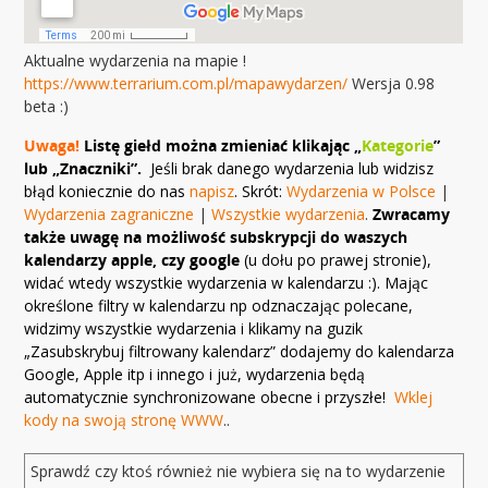
Aktualne wydarzenia na mapie !
https://www.terrarium.com.pl/mapawydarzen/
Wersja 0.98
beta :)
Uwaga!
Listę giełd można zmieniać klikając „
Kategorie
”
lub „Znaczniki”.
Jeśli brak danego wydarzenia lub widzisz
błąd koniecznie do nas
napisz
. Skrót:
Wydarzenia w Polsce
|
Wydarzenia zagraniczne
|
Wszystkie wydarzenia
.
Zwracamy
także uwagę na możliwość subskrypcji do waszych
kalendarzy apple, czy google
(u dołu po prawej stronie),
widać wtedy wszystkie wydarzenia w kalendarzu :). Mając
określone filtry w kalendarzu np odznaczając polecane,
widzimy wszystkie wydarzenia i klikamy na guzik
„Zasubskrybuj filtrowany kalendarz” dodajemy do kalendarza
Google, Apple itp i innego i już, wydarzenia będą
automatycznie synchronizowane obecne i przyszłe!
Wklej
kody na swoją stronę WWW
..
Sprawdź czy ktoś również nie wybiera się na to wydarzenie