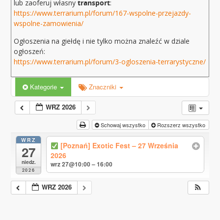
lub zaoferuj własny
transport
:
https://www.terrarium.pl/forum/167-wspolne-przejazdy-
wspolne-zamowienia/
Ogłoszenia na giełdę i nie tylko można znaleźć w dziale
ogłoszeń:
https://www.terrarium.pl/forum/3-ogloszenia-terrarystyczne/
Kategorie
Znaczniki
WRZ 2026
Schowaj wszystko
Rozszerz wszystko
WRZ
[Poznań] Exotic Fest – 27 Września
27
2026
niedz.
wrz 27@10:00 – 16:00
2026
WRZ 2026