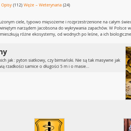
 Opisy
(112)
Węże – Weterynaria
(24)
żonym ciele, typowo mięsożerne i rozprzestrzenione na całym świec
winiętym narządem Jacobsona do wykrywania zapachów. W Polsce wys
 zamieszkują różne ekosystemy, od wodnych po leśne, a ich biologicz
ny
ich jak : pyton siatkowy, czy birmański. Nie są tak masywne jak
wią rzadkości samice o długości 5 m i o masie…