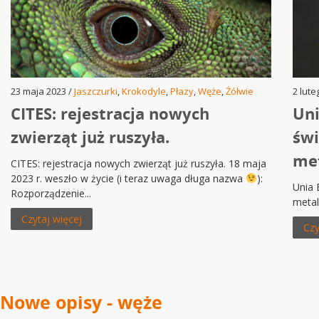
23 maja 2023 /
Jaszczurki
,
Krokodyle
,
Płazy
,
Węże
,
Żółwie
2 lute
CITES: rejestracja nowych
Uni
zwierząt już ruszyła.
świ
met
CITES: rejestracja nowych zwierząt już ruszyła. 18 maja
2023 r. weszło w życie (i teraz uwaga długa nazwa
):
Unia 
Rozporządzenie...
metal
Czytaj więcej
Czy
Nowe opisy - węże