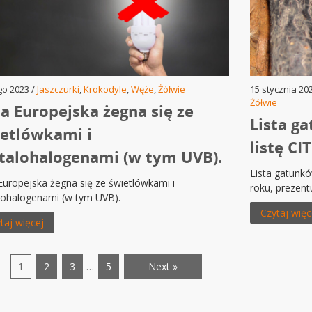
go 2023 /
Jaszczurki
,
Krokodyle
,
Węże
,
Żółwie
15 stycznia 20
Żółwie
a Europejska żegna się ze
Lista g
etlówkami i
listę CI
alohalogenami (w tym UVB).
Lista gatunkó
Europejska żegna się ze świetlówkami i
roku, prezent
ohalogenami (w tym UVB).
Czytaj więc
taj więcej
1
2
3
…
5
Next »