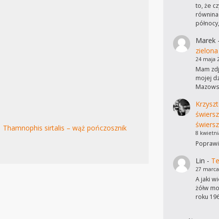
to, że c
równinac
północy
Marek
zielona
24 maja 
Mam zdję
mojej dz
Mazowsz
Krzyszt
świers
świersz
Thamnophis sirtalis – wąż pończosznik
8 kwietni
Poprawi
Lin
-
Te
27 marca
A jaki w
żółw mo
roku 19