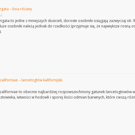
irgata – boa różany
26
virigata to jedne z mniejszych dusicieli, dorosłe osobniki osiągają zazwyczaj o
duże osobniki należą jednak do rzadkości (przyjmuje się, że największe rosną os
.
aliforniae – lancetogłów kalifornijski
californiae to obecnie najbardziej rozpowszechniony gatunek lancetogłowów w t
człowieka, łatwości w hodowli i sporej ilości odmian barwnych, które cieszą 