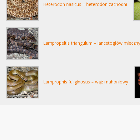
Heterodon nasicus – heterodon zachodni
Lampropeltis triangulum – lancetogłów mleczn
Lamprophis fuliginosus – wąż mahoniowy