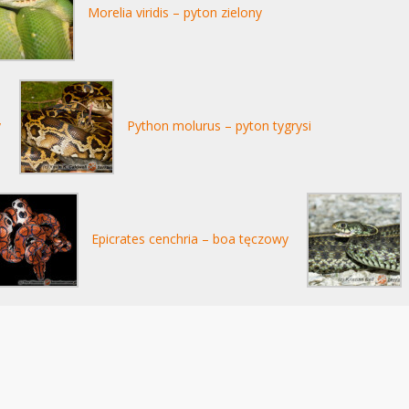
Morelia viridis – pyton zielony
y
Python molurus – pyton tygrysi
Epicrates cenchria – boa tęczowy