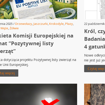
znia 2025 /
Drzewołazy
,
Jaszczurki
,
Krokodyle
,
Płazy
,
22 październik
,
Węże
,
Żółwie
Król, c
ieta Komisji Europejskiej na
Badania
at “Pozytywnej listy
4 gatun
erząt”
Nowe odkryci
ta dotycząca projektu Pozytywnej listy zwierząt na
nie jest już 
e Unii Europejskiej.
Czytaj więc
taj więcej