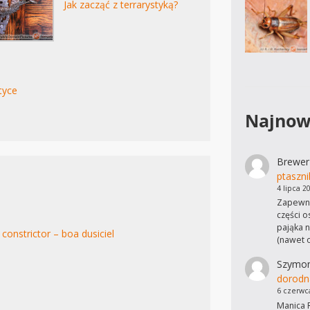
Jak zacząć z terrarystyką?
styce
Najnow
Brewer
ptaszni
4 lipca 2
Zapewne
części o
pająka n
constrictor – boa dusiciel
(nawet 
Szymo
dorodn
6 czerwc
Manica R