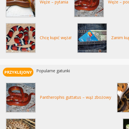
Węże – pytania
Węże – po
Chcę kupić węża!
Zanim kup
Popularne gatunki
Pantherophis guttatus – wąż zbożowy