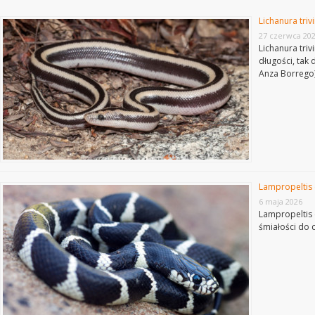
Lichanura triv
27 czerwca 20
Lichanura tri
długości, tak 
Anza Borrego)
Lampropeltis c
6 maja 2026
Lampropeltis 
śmiałości do 