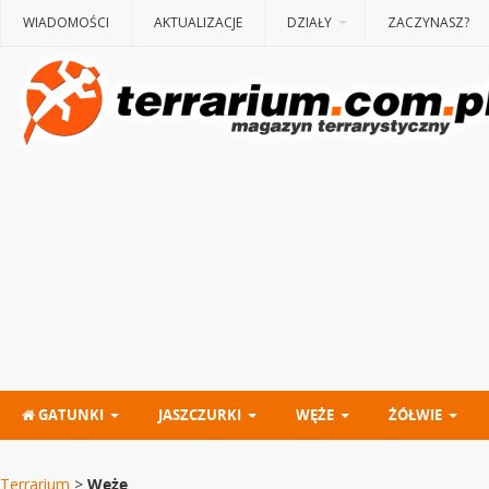
WIADOMOŚCI
AKTUALIZACJE
DZIAŁY
ZACZYNASZ?
GATUNKI
JASZCZURKI
WĘŻE
ŻÓŁWIE
Terrarium
>
Węże