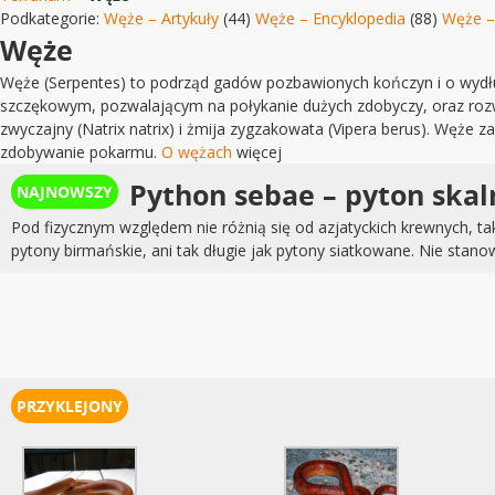
Podkategorie:
Węże – Artykuły
(44)
Węże – Encyklopedia
(88)
Węże –
Węże
Węże (Serpentes) to podrząd gadów pozbawionych kończyn i o wydłu
szczękowym, pozwalającym na połykanie dużych zdobyczy, oraz roz
zwyczajny (Natrix natrix) i żmija zygzakowata (Vipera berus). Węże
zdobywanie pokarmu.
O wężach
więcej
Python sebae – pyton skal
Pod fizycznym względem nie różnią się od azjatyckich krewnych, tak
pytony birmańskie, ani tak długie jak pytony siatkowane. Nie stano