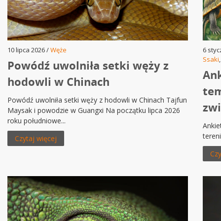
10 lipca 2026 /
Węże
6 styc
Ssaki
Powódź uwolniła setki węży z
Ank
hodowli w Chinach
tem
Powódź uwolniła setki węży z hodowli w Chinach Tajfun
zwi
Maysak i powodzie w Guangxi Na początku lipca 2026
roku południowe...
Ankie
tereni
Czytaj więcej
Czy