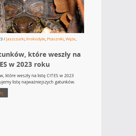
23 /
Jaszczurki
,
Krokodyle
,
Ptaszniki
,
Węże
,
atunków, które weszły na
TES w 2023 roku
w, które weszły na listę CITES w 2023
ujemy listę najważniejszych gatunków.
ej