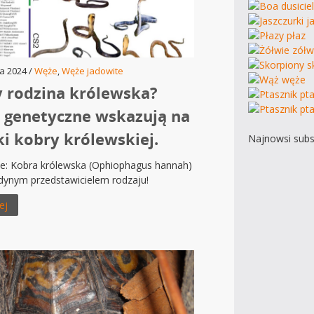
a 2024 /
Węże
,
Węże jadowite
zy rodzina królewska?
 genetyczne wskazują na
ki kobry królewskiej.
Najnowsi subs
e: Kobra królewska (Ophiophagus hannah)
jedynym przedstawicielem rodzaju!
ej