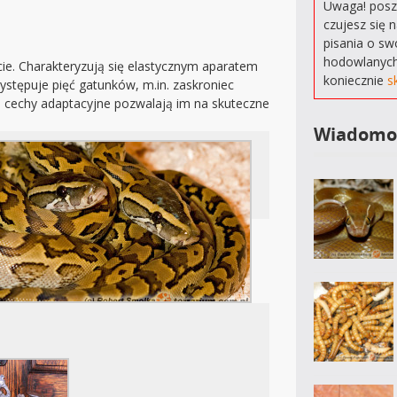
Uwaga! poszu
czujesz się 
pisania o sw
hodowlanych
ie. Charakteryzują się elastycznym aparatem
koniecznie
s
tępuje pięć gatunków, m.in. zaskroniec
ne cechy adaptacyjne pozwalają im na skuteczne
Wiadomo