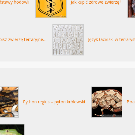
dstawy hodowli
Jak kupić zdrowe zwierzę?
isz zwierzę terraryjne…
Język łaciński w terrary
Python regius – pyton królewski
Boa 