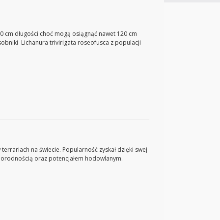
k. 90 cm długości choć mogą osiągnąć nawet 120 cm
obniki Lichanura trivirigata roseofusca z populacji
errariach na świecie. Popularność zyskał dzięki swej
różnorodnością oraz potencjałem hodowlanym.