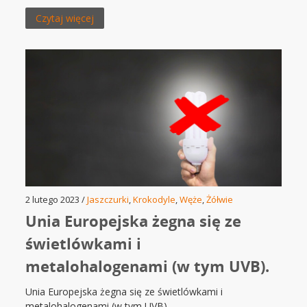
Czytaj więcej
2 lutego 2023 /
Jaszczurki
,
Krokodyle
,
Węże
,
Żółwie
Unia Europejska żegna się ze
świetlówkami i
metalohalogenami (w tym UVB).
Unia Europejska żegna się ze świetlówkami i
metalohalogenami (w tym UVB).