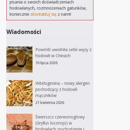
pisania o swoich doświadczeniach
hodowlanych, rozmnożeniach gatunków,
koniecznie
skontaktuj się
z nami!
Wiadomości
Powódź uwolniła setki węży z
hodowli w Chinach
10 lipca 2026
Witelogenina – nowy alergen
pochodzący z hodowli
mączników
21 kwietnia 2026
Świerszcz czerwonogłowy
(Gryllus locorojo) w
hodowlach: pochodzenie i