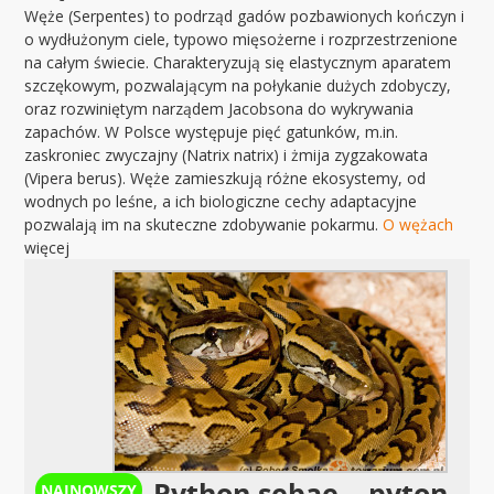
Węże (Serpentes) to podrząd gadów pozbawionych kończyn i
o wydłużonym ciele, typowo mięsożerne i rozprzestrzenione
na całym świecie. Charakteryzują się elastycznym aparatem
szczękowym, pozwalającym na połykanie dużych zdobyczy,
oraz rozwiniętym narządem Jacobsona do wykrywania
zapachów. W Polsce występuje pięć gatunków, m.in.
zaskroniec zwyczajny (Natrix natrix) i żmija zygzakowata
(Vipera berus). Węże zamieszkują różne ekosystemy, od
wodnych po leśne, a ich biologiczne cechy adaptacyjne
pozwalają im na skuteczne zdobywanie pokarmu.
O wężach
więcej
Python sebae – pyton