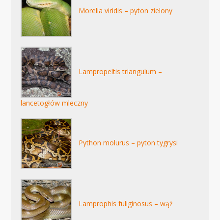
Morelia viridis – pyton zielony
Lampropeltis triangulum –
lancetogłów mleczny
Python molurus – pyton tygrysi
Lamprophis fuliginosus – wąż