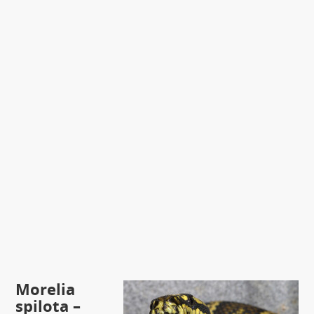
Morelia
spilota –