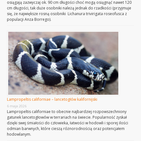
osiągają zazwyczaj ok. 90 cm długości choć mogą osiągnąć nawet 120
cm długości, tak duże osobniki należą jednak do rzadkości (przyjmuje
się, że największe rosną osobniki Lichanura trivirigata roseofusca z
populacji Anza Borrego).
Lampropeltis californiae – lancetogłów kalifornijski
6 maja 2026
Lampropeltis californiae to obecnie najbardziej rozpowszechniony
gatunek lancetogłowów w terrariach na świecie. Popularność zyskał
dzięki swej śmiałości do człowieka, łatwości w hodowli i sporej ilości
odmian barwnych, które cieszą różnorodnością oraz potencjałem
hodowlanym.