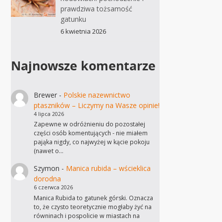
prawdziwa tożsamość
gatunku
6 kwietnia 2026
Najnowsze komentarze
Brewer
-
Polskie nazewnictwo
ptaszników – Liczymy na Wasze opinie!
4 lipca 2026
Zapewne w odróżnieniu do pozostałej
części osób komentujących - nie miałem
pająka nigdy, co najwyżej w kącie pokoju
(nawet o…
Szymon
-
Manica rubida – wścieklica
dorodna
6 czerwca 2026
Manica Rubida to gatunek górski. Oznacza
to, że czysto teoretycznie mogłaby żyć na
równinach i pospolicie w miastach na