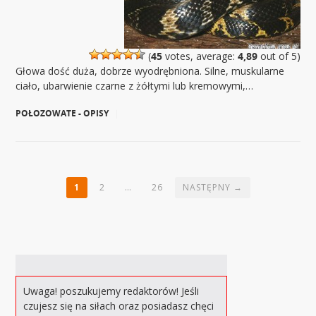
(
45
votes, average:
4,89
out of 5)
Głowa dość duża, dobrze wyodrębniona. Silne, muskularne
ciało, ubarwienie czarne z żółtymi lub kremowymi,…
POŁOZOWATE - OPISY
|
1
2
…
26
NASTĘPNY →
Uwaga! poszukujemy redaktorów! Jeśli
czujesz się na siłach oraz posiadasz chęci