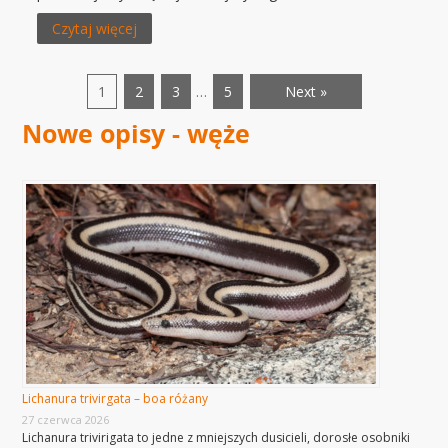
Czytaj więcej
1
2
3
…
5
Next »
Nowe opisy - węże
Lichanura trivirgata – boa różany
27 czerwca 2026
Lichanura trivirigata to jedne z mniejszych dusicieli, dorosłe osobniki