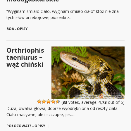
“Wyginam śmiało ciało, wyginam śmiało ciało” któż nie zna
tych słów przebojowej piosenki z…
BOA - OPISY
|
Orthriophis
taeniurus –
wąż chiński
(
33
votes, average:
4,73
out of 5)
Duża, owalna głowa, dobrze wyodrębniona od reszty ciała.
Ciało masywne, ale i szczupłe, jest…
POŁOZOWATE - OPISY
|