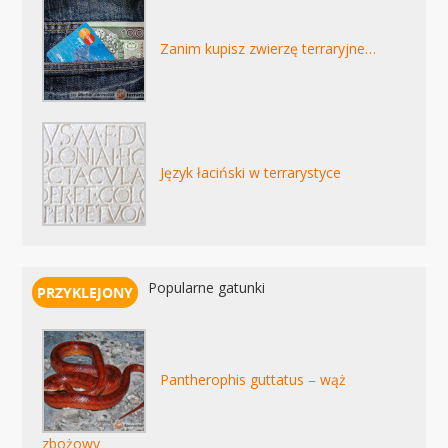
Zanim kupisz zwierzę terraryjne…
Język łaciński w terrarystyce
Popularne gatunki
Pantherophis guttatus – wąż
zbożowy