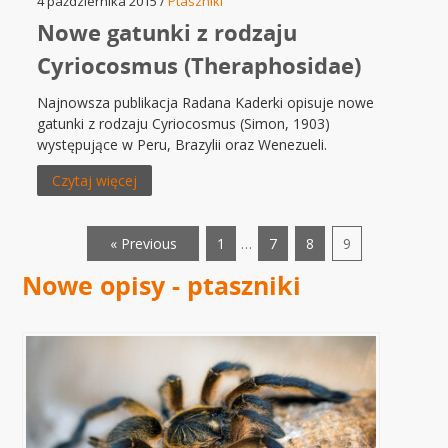
4 października 2015 /
Ptaszniki
Nowe gatunki z rodzaju
Cyriocosmus (Theraphosidae)
Najnowsza publikacja Radana Kaderki opisuje nowe
gatunki z rodzaju Cyriocosmus (Simon, 1903)
występujące w Peru, Brazylii oraz Wenezueli.
Czytaj więcej
« Previous
1
…
7
8
9
Nowe opisy - ptaszniki