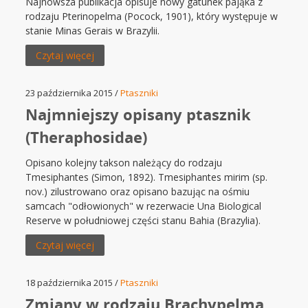
Najnowsza publikacja opisuje nowy gatunek pająka z
rodzaju Pterinopelma (Pocock, 1901), który występuje w
stanie Minas Gerais w Brazylii.
Czytaj więcej
23 października 2015 /
Ptaszniki
Najmniejszy opisany ptasznik
(Theraphosidae)
Opisano kolejny takson należący do rodzaju
Tmesiphantes (Simon, 1892). Tmesiphantes mirim (sp.
nov.) zilustrowano oraz opisano bazując na ośmiu
samcach "odłowionych" w rezerwacie Una Biological
Reserve w południowej części stanu Bahia (Brazylia).
Czytaj więcej
18 października 2015 /
Ptaszniki
Zmiany w rodzaju Brachypelma