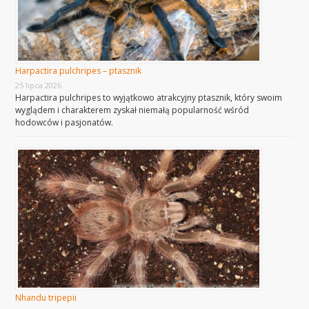
Harpactira pulchripes – ptasznik
25 lipca 2026
Harpactira pulchripes to wyjątkowo atrakcyjny ptasznik, który swoim
wyglądem i charakterem zyskał niemałą popularność wśród
hodowców i pasjonatów.
Nhandu tripepii