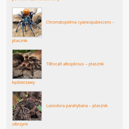
Chromatopelma cyaneopubescens –
ptasznik
Tliltocatl albopilosus – ptasznik
kędzierzawy
Lasiodora parahybana – ptasznik
olbrzymi