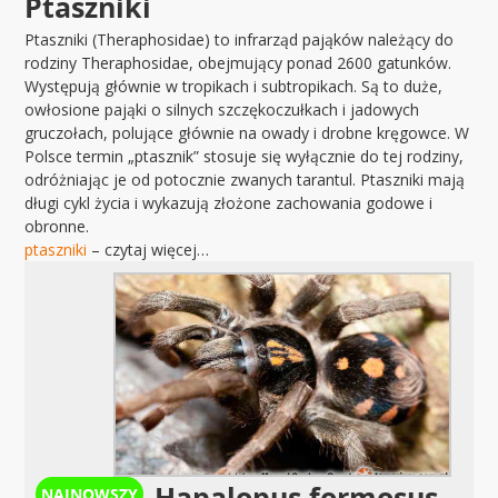
Ptaszniki
Ptaszniki (Theraphosidae) to infrarząd pająków należący do
rodziny Theraphosidae, obejmujący ponad 2600 gatunków.
Występują głównie w tropikach i subtropikach. Są to duże,
owłosione pająki o silnych szczękoczułkach i jadowych
gruczołach, polujące głównie na owady i drobne kręgowce. W
Polsce termin „ptasznik” stosuje się wyłącznie do tej rodziny,
odróżniając je od potocznie zwanych tarantul. Ptaszniki mają
długi cykl życia i wykazują złożone zachowania godowe i
obronne.
ptaszniki
– czytaj więcej…
Hapalopus formosus –