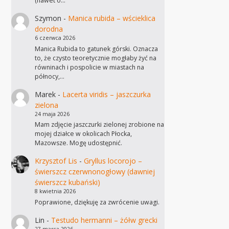
(nawet o…
Szymon
-
Manica rubida – wścieklica
dorodna
6 czerwca 2026
Manica Rubida to gatunek górski. Oznacza
to, że czysto teoretycznie mogłaby żyć na
równinach i pospolicie w miastach na
północy,…
Marek
-
Lacerta viridis – jaszczurka
zielona
24 maja 2026
Mam zdjęcie jaszczurki zielonej zrobione na
mojej działce w okolicach Płocka,
Mazowsze. Mogę udostępnić.
Krzysztof Lis
-
Gryllus locorojo –
świerszcz czerwnonogłowy (dawniej
świerszcz kubański)
8 kwietnia 2026
Poprawione, dziękuję za zwrócenie uwagi.
Lin
-
Testudo hermanni – żółw grecki
27 marca 2026