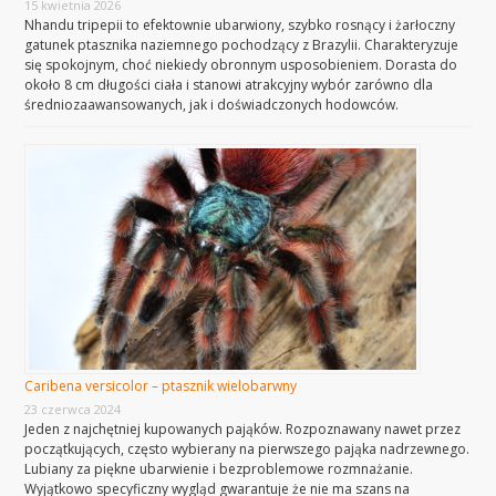
15 kwietnia 2026
Nhandu tripepii to efektownie ubarwiony, szybko rosnący i żarłoczny
gatunek ptasznika naziemnego pochodzący z Brazylii. Charakteryzuje
się spokojnym, choć niekiedy obronnym usposobieniem. Dorasta do
około 8 cm długości ciała i stanowi atrakcyjny wybór zarówno dla
średniozaawansowanych, jak i doświadczonych hodowców.
Caribena versicolor – ptasznik wielobarwny
23 czerwca 2024
Jeden z najchętniej kupowanych pająków. Rozpoznawany nawet przez
początkujących, często wybierany na pierwszego pająka nadrzewnego.
Lubiany za piękne ubarwienie i bezproblemowe rozmnażanie.
Wyjątkowo specyficzny wygląd gwarantuje że nie ma szans na