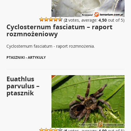
(
2
votes, average:
4,50
out of 5)
Cyclosternum fasciatum – raport
rozmnożeniowy
Cyclosternum fasciatum - raport rozmnożenia.
PTASZNIKI - ARTYKUŁY
|
Euathlus
parvulus –
ptasznik
(
6
votes, average:
4,00
out of 5)