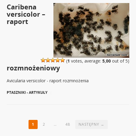
Caribena
versicolor –
raport
(
1
votes, average:
5,00
out of 5)
rozmnożeniowy
Avicularia versicolor - raport rozmnożenia
PTASZNIKI - ARTYKUŁY
|
1
2
…
48
NASTĘPNY →