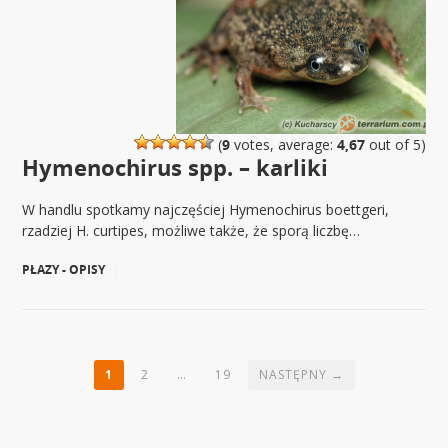
(
9
votes, average:
4,67
out of 5)
Hymenochirus spp. – karliki
W handlu spotkamy najczęściej Hymenochirus boettgeri,
rzadziej H. curtipes, możliwe także, że sporą liczbę…
PŁAZY - OPISY
|
1
2
…
19
NASTĘPNY →