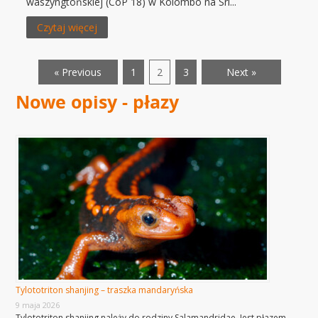
waszyngtońskiej (CoP 18) w Kolombo na Sri...
Czytaj więcej
« Previous
1
2
3
Next »
Nowe opisy - płazy
Tylototriton shanjing – traszka mandaryńska
9 maja 2026
Tylototriton shanjing należy do rodziny Salamandridae. Jest płazem