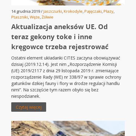
14 grudnia 2019 /
Jaszczurki
,
Krokodyle
,
Pajęczaki
,
Płazy
,
Ptaszniki
,
Węże
,
Żółwie
Aktualizacja aneksów UE. Od
teraz gekony toke i inne
kręgowce trzeba rejestrować
Ostatni element układanki CITES zaczyna obowiązywać
dzisiaj (2019.12.14). Jest nim „Rozporządzenie Komisji
(UE) 2019/2117 z dnia 29 listopada 2019 r. zmieniające
rozporządzenie Rady (WE) nr 338/97 w sprawie ochrony
gatunków dzikiej fauny i flory w drodze regulacji handlu
nimi”. Na szczęście tym razem obyło się bez
niespodzianek.
Czytaj więcej