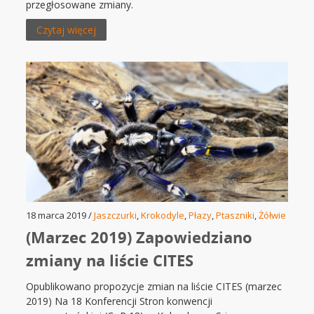
przegłosowane zmiany.
Czytaj więcej
18 marca 2019 /
Jaszczurki
,
Krokodyle
,
Płazy
,
Ptaszniki
,
Żółwie
(Marzec 2019) Zapowiedziano
zmiany na liście CITES
Opublikowano propozycje zmian na liście CITES (marzec
2019) Na 18 Konferencji Stron konwencji