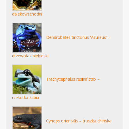
dalekowschodni
Dendrobates tinctorius 'Azureus’ –
drzewołaz niebieski
Trachycephalus resinifictrix –
rzekotka żabia
Cynops orientalis – traszka chińska