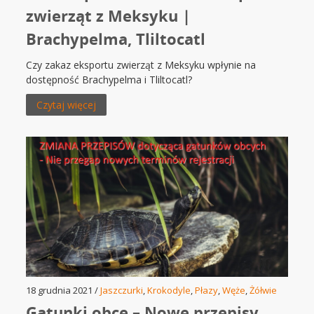
zwierząt z Meksyku |
Brachypelma, Tliltocatl
Czy zakaz eksportu zwierząt z Meksyku wpłynie na
dostępność Brachypelma i Tliltocatl?
Czytaj więcej
18 grudnia 2021 /
Jaszczurki
,
Krokodyle
,
Płazy
,
Węże
,
Żółwie
Gatunki obce – Nowe przepisy,