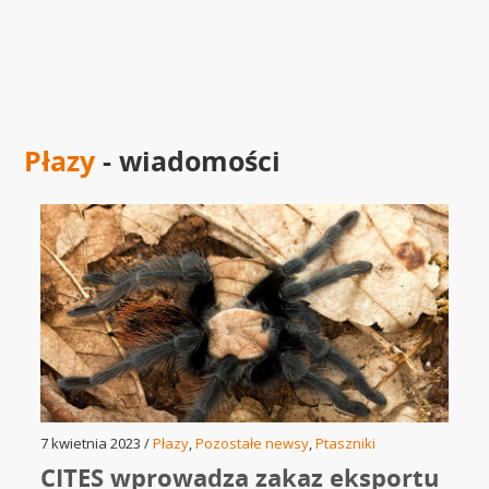
Płazy
- wiadomości
7 kwietnia 2023 /
Płazy
,
Pozostałe newsy
,
Ptaszniki
CITES wprowadza zakaz eksportu