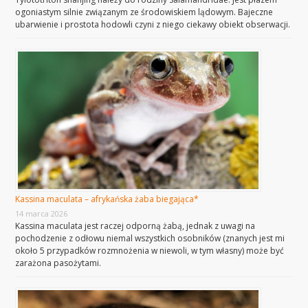
ogoniastym silnie związanym ze środowiskiem lądowym. Bajeczne
ubarwienie i prostota hodowli czyni z niego ciekawy obiekt obserwacji.
Kassina maculata – afrykańska żaba biegająca*
14 marca 2026
Kassina maculata jest raczej odporną żabą, jednak z uwagi na
pochodzenie z odłowu niemal wszystkich osobników (znanych jest mi
około 5 przypadków rozmnożenia w niewoli, w tym własny) może być
zarażona pasożytami.