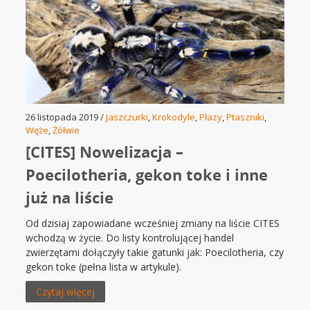
26 listopada 2019 /
Jaszczurki
,
Krokodyle
,
Płazy
,
Ptaszniki
,
Węże
,
Żółwie
[CITES] Nowelizacja –
Poecilotheria, gekon toke i inne
już na liście
Od dzisiaj zapowiadane wcześniej zmiany na liście CITES
wchodzą w życie. Do listy kontrolującej handel
zwierzętami dołączyły takie gatunki jak: Poecilotheria, czy
gekon toke (pełna lista w artykule).
Czytaj więcej