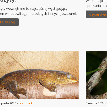
Wstępna prop
spotkania st
yty wewnętrzne to najczęściej występujący
em w hodowli agam brodatych i innych jaszczurek.
Czytaj więc
taj więcej
topada 2024 /
Jaszczurki
5 marca 2024 