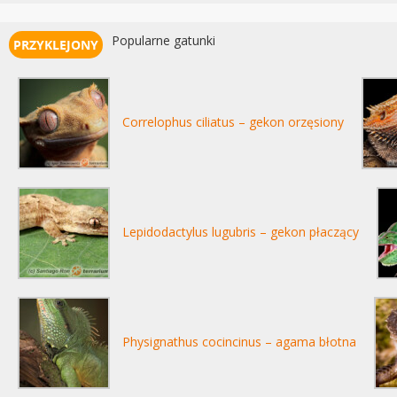
Popularne gatunki
Correlophus ciliatus – gekon orzęsiony
Lepidodactylus lugubris – gekon płaczący
Physignathus cocincinus – agama błotna