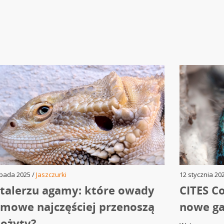
opada 2025 /
Jaszczurki
12 stycznia 20
talerzu agamy: które owady
CITES C
mowe najczęściej przenoszą
nowe ga
ożyty?