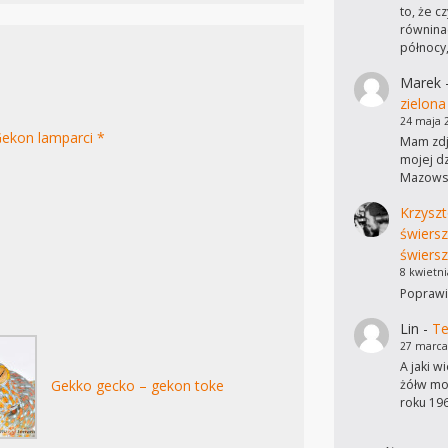
to, że c
równinac
północy
Marek
zielona
24 maja 
ekon lamparci *
Mam zdję
mojej dz
Mazowsz
Krzyszt
świers
świersz
8 kwietni
Poprawi
Lin
-
Te
27 marca
A jaki w
Gekko gecko – gekon toke
żółw mo
roku 19