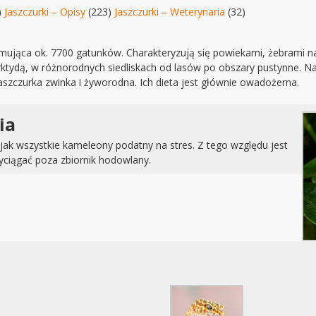
)
Jaszczurki – Opisy
(223)
Jaszczurki – Weterynaria
(32)
jmująca ok. 7700 gatunków. Charakteryzują się powiekami, żebrami n
ktydą, w różnorodnych siedliskach od lasów po obszary pustynne. Na
aszczurka zwinka i żyworodna. Ich dieta jest głównie owadożerna.
ia
i jak wszystkie kameleony podatny na stres. Z tego względu jest
wyciągać poza zbiornik hodowlany.