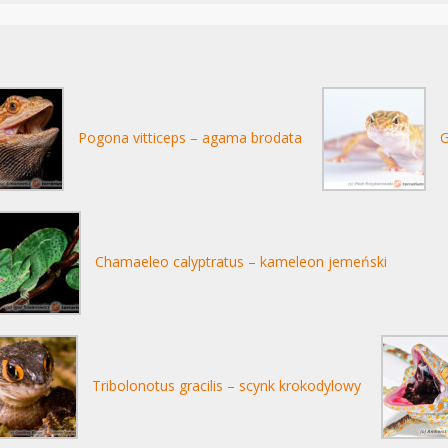
Pogona vitticeps – agama brodata
G
Chamaeleo calyptratus – kameleon jemeński
Tribolonotus gracilis – scynk krokodylowy