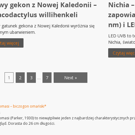
y gekon z Nowej Kaledonii –
Nichia 
codactylus willihenkeli
zapowia
nm) i L
gatunek gekona z Nowej Kaledonii wyróżnia się
lnym ubarwieniem.
LED UVB to t
Nichia, świa
taj więcej
Czytaj więc
1
2
3
…
7
Next »
omasi – biczogon omański*
6
masi (Parker, 1930) to niewątpliwie jeden z najbardziej charakterystycznych pr
ląd. Dorasta do 26 cm długości.