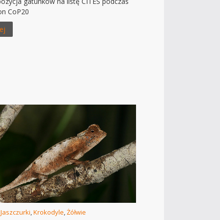
ozycja gatunków na listę CITES podczas
ron CoP20
ej
/
Jaszczurki
,
Krokodyle
,
Żółwie