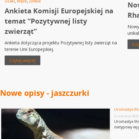
Ssaki
,
Węże
,
Żółwie
Now
Ankieta Komisji Europejskiej na
Rha
temat “Pozytywnej listy
Nowy 
zwierząt”
unika
Ankieta dotycząca projektu Pozytywnej listy zwierząt na
Czy
terenie Unii Europejskiej.
Czytaj więcej
Nowe opisy - jaszczurki
Uromastyx th
6 czerwca 202
Uromastyx tho
nietypowy wyg