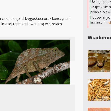
Uwaga! poszu
czujesz się 
pisania o sw
hodowlanych
a całej długości kręgosłupa oraz kończynami
koniecznie
s
jliczniej reprezentowane są w strefach
Wiadomo