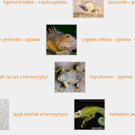
Agama brodata – częste pytania
Jaszczurki – 
 jemeński – pytania
Legwan zielony – pytania
Jak zacząć z terrarystyką?
Szyszkowce – pytania
Język łaciński w terrarystyce
Kameleon Jac