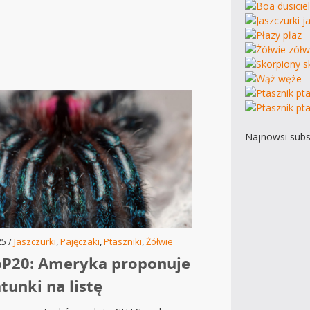
Najnowsi subs
25 /
Jaszczurki
,
Pajęczaki
,
Ptaszniki
,
Żółwie
oP20: Ameryka proponuje
tunki na listę