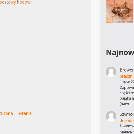
podstawy hodowli
Najnow
Brewer
ptaszni
4 lipca 2
Zapewne
części o
pająka n
(nawet 
ksona – pytania
Szymo
dorodn
6 czerwc
Manica R