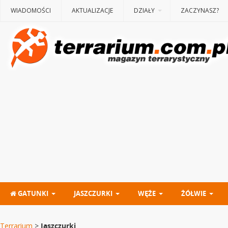
WIADOMOŚCI
AKTUALIZACJE
DZIAŁY
ZACZYNASZ?
GATUNKI
JASZCZURKI
WĘŻE
ŻÓŁWIE
Terrarium
>
Jaszczurki