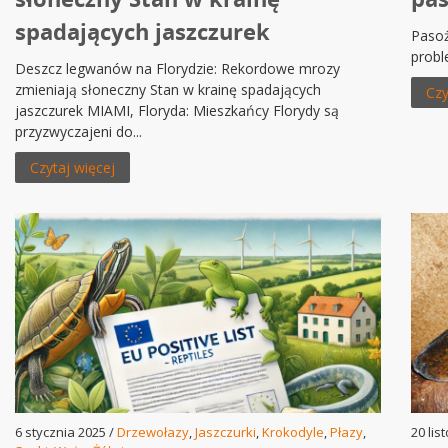
spadających jaszczurek
Pasoż
probl
Deszcz legwanów na Florydzie: Rekordowe mrozy
zmieniają słoneczny Stan w krainę spadających
Czy
jaszczurek MIAMI, Floryda: Mieszkańcy Florydy są
przyzwyczajeni do...
Czytaj więcej
6 stycznia 2025 /
Drzewołazy
,
Jaszczurki
,
Krokodyle
,
Płazy
,
20 lis