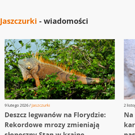
Jaszczurki
- wiadomości
9 lutego 2026 /
Jaszczurki
2 list
Deszcz legwanów na Florydzie:
Na 
Rekordowe mrozy zmieniają
kar
słoneczny Stan w krainę
pas