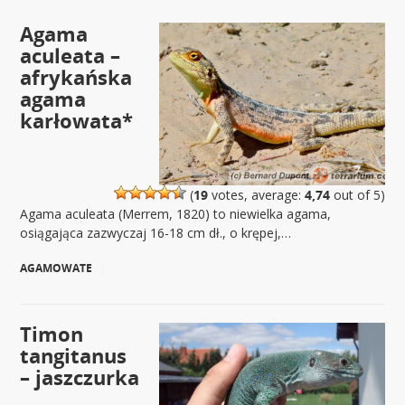
Agama
aculeata –
afrykańska
agama
karłowata*
(
19
votes, average:
4,74
out of 5)
Agama aculeata (Merrem, 1820) to niewielka agama,
osiągająca zazwyczaj 16-18 cm dł., o krępej,…
AGAMOWATE
|
Timon
tangitanus
– jaszczurka