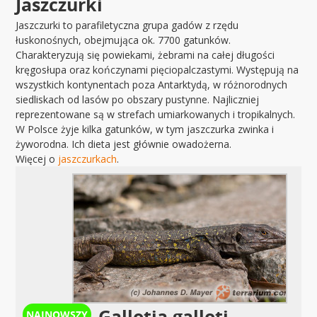
Jaszczurki
Jaszczurki to parafiletyczna grupa gadów z rzędu
łuskonośnych, obejmująca ok. 7700 gatunków.
Charakteryzują się powiekami, żebrami na całej długości
kręgosłupa oraz kończynami pięciopalczastymi. Występują na
wszystkich kontynentach poza Antarktydą, w różnorodnych
siedliskach od lasów po obszary pustynne. Najliczniej
reprezentowane są w strefach umiarkowanych i tropikalnych.
W Polsce żyje kilka gatunków, w tym jaszczurka zwinka i
żyworodna. Ich dieta jest głównie owadożerna.
Więcej o
jaszczurkach
.
Gallotia galloti –