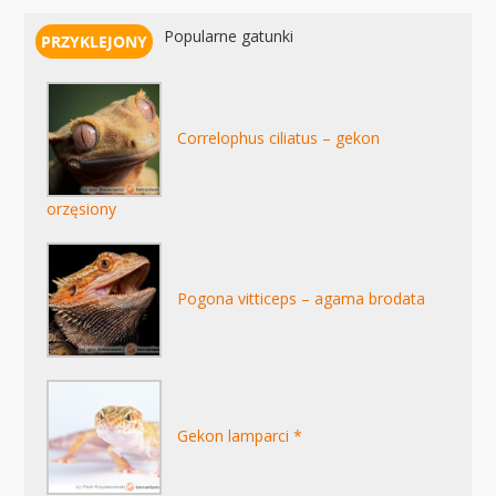
Popularne gatunki
Correlophus ciliatus – gekon
orzęsiony
Pogona vitticeps – agama brodata
Gekon lamparci *