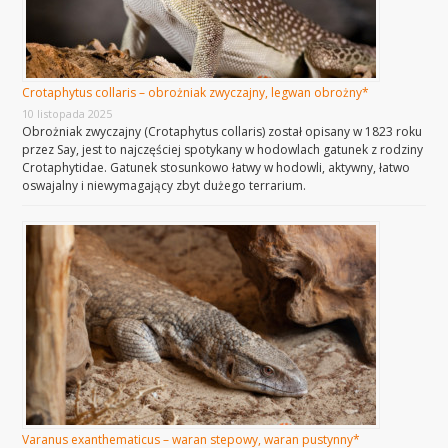
Crotaphytus collaris – obrożniak zwyczajny, legwan obrożny*
10 listopada 2025
Obrożniak zwyczajny (Crotaphytus collaris) został opisany w 1823 roku
przez Say, jest to najczęściej spotykany w hodowlach gatunek z rodziny
Crotaphytidae. Gatunek stosunkowo łatwy w hodowli, aktywny, łatwo
oswajalny i niewymagający zbyt dużego terrarium.
Varanus exanthematicus – waran stepowy, waran pustynny*