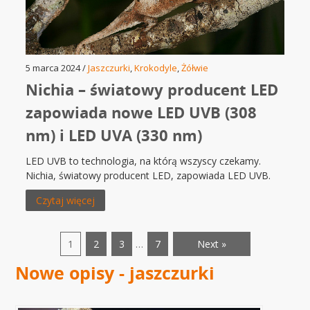
5 marca 2024 /
Jaszczurki
,
Krokodyle
,
Żółwie
Nichia – światowy producent LED
zapowiada nowe LED UVB (308
nm) i LED UVA (330 nm)
LED UVB to technologia, na którą wszyscy czekamy.
Nichia, światowy producent LED, zapowiada LED UVB.
Czytaj więcej
1
2
3
…
7
Next »
Nowe opisy - jaszczurki