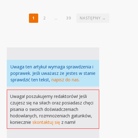
1
2
…
39
NASTĘPNY →
Uwaga ten artykuł wymaga sprawdzenia i
poprawek. Jeśli uważasz że jestes w stanie
sprawdzić ten tekst,
napisz do nas.
Uwaga! poszukujemy redaktorów! Jeśli
czujesz się na siłach oraz posiadasz chęci
pisania o swoich doświadczeniach
hodowlanych, rozmnożeniach gatunków,
koniecznie
skontaktuj się
z nami!