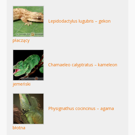
Lepidodactylus lugubris – gekon
płaczący
Chamaeleo calyptratus – kameleon
jemeński
Physignathus cocincinus – agama
błotna