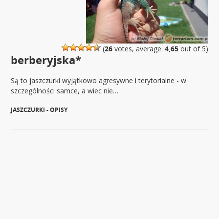
(
26
votes, average:
4,65
out of 5)
berberyjska*
Są to jaszczurki wyjątkowo agresywne i terytorialne - w
szczególności samce, a wiec nie…
JASZCZURKI - OPISY
|