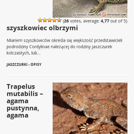
(
26
votes, average:
4,77
out of 5)
szyszkowiec olbrzymi
Mianem szyszkowców określa się większość przedstawicieli
podrodziny Cordylinae należącej do rodziny jaszczurek
kolczastych, lub…
JASZCZURKI - OPISY
|
Trapelus
mutabilis –
agama
pustynna,
agama