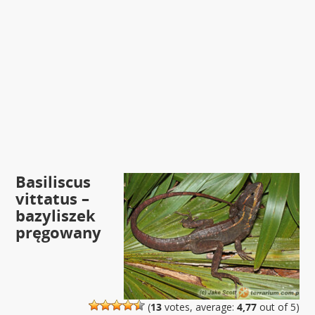
Basiliscus
vittatus –
bazyliszek
pręgowany
(
13
votes, average:
4,77
out of 5)